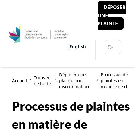
DÉPOSER
UNE
PLAINTE
Rechercher
English
Recherche
Fil d'Ariane
Déposer une
Processus de
Trouver
Accueil
plainte pour
plaintes en
de l'aide
discrimination
matière de d...
Processus de plaintes
en matière de