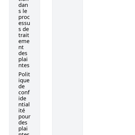
dan
s le
proc
essu
s de
trait
eme
nt
des
plai
ntes
Polit
ique
de
conf
ide
ntial
ité
pour
des
plai
ntes