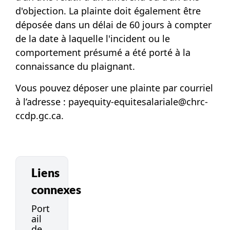
d'objection. La plainte doit également être
déposée dans un délai de 60 jours à compter
de la date à laquelle l'incident ou le
comportement présumé a été porté à la
connaissance du plaignant.
Vous pouvez déposer une plainte par courriel
à l’adresse :
payequity-equitesalariale@chrc-
ccdp.gc.ca
.
Liens
connexes
Port
ail
de