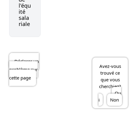
l'équ
ité
sala
riale
Déclarer un
Avez-vous
problème sur
trouvé ce
cette page
que vous
cherchiez?
Ou
i
Non