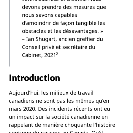
devons prendre des mesures que
nous savons capables
d'amoindrir de façon tangible les
obstacles et les désavantages. »
– Ian Shugart, ancien greffier du
Conseil privé et secrétaire du
Note de bas de page
2
Cabinet, 2021
Introduction
Aujourd'hui, les milieux de travail
canadiens ne sont pas les mêmes qu'en
mars 2020. Des incidents récents ont eu
un impact sur la société canadienne en
rappelant de manière choquante l'histoire
continue du racisme au Canada. Qu'il