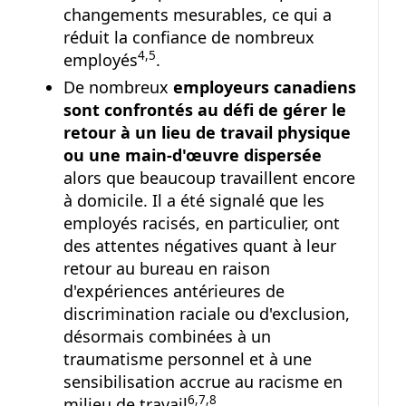
changements mesurables, ce qui a
réduit la confiance de nombreux
Note de bas de page
Note de bas de page
4
,
5
employés
.
De nombreux
employeurs canadiens
sont confrontés au défi de gérer le
retour à un lieu de travail physique
ou une main-d'œuvre dispersée
alors que beaucoup travaillent encore
à domicile. Il a été signalé que les
employés racisés, en particulier, ont
des attentes négatives quant à leur
retour au bureau en raison
d'expériences antérieures de
discrimination raciale ou d'exclusion,
désormais combinées à un
traumatisme personnel et à une
sensibilisation accrue au racisme en
Note de bas de page
Note de bas de page
Note de bas de page
6
,
7
,
8
milieu de travail
.