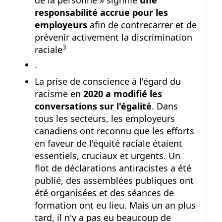
de la personne » signifie
une
responsabilité accrue pour les
employeurs
afin de contrecarrer et de
prévenir activement la discrimination
Note de bas de page
3
raciale
.
La prise de conscience à l'égard du
racisme en
2020 a modifié les
conversations sur l'égalité
. Dans
tous les secteurs, les employeurs
canadiens ont reconnu que les efforts
en faveur de l'équité raciale étaient
essentiels, cruciaux et urgents. Un
flot de déclarations antiracistes a été
publié, des assemblées publiques ont
été organisées et des séances de
formation ont eu lieu. Mais un an plus
tard, il n'y a pas eu beaucoup de