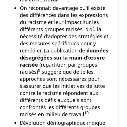
On reconnaît davantage qu'il existe
des différences dans les expressions
du racisme et leur impact sur les
différents groupes racisés, d'où la
nécessité d'adopter des stratégies et
des mesures spécifiques pour y
remédier. La publication de
données
désagrégées sur la main-d'œuvre
racisée
(répartition par groupes
Note de bas de page
9
racisés)
suggère que de telles
approches sont nécessaires pour
s'assurer que les initiatives de lutte
contre le racisme répondent aux
différents défis auxquels sont
confrontés les différents groupes
Note de bas de page
10
racisés en milieu de travail
.
L'évolution démographique indique