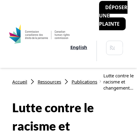
DÉPOSER
UNE
PLAINTE
Rechercher
English
Recherche
Fil d'Ariane
Lutte contre le
Accueil
Ressources
Publications
racisme et
changement...
Lutte contre le
racisme et