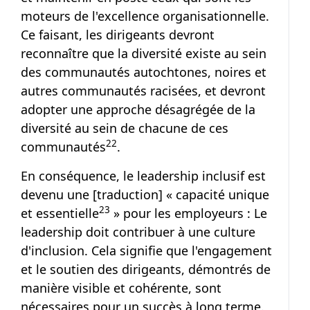
moteurs de l'excellence organisationnelle.
Ce faisant, les dirigeants devront
reconnaître que la diversité existe au sein
des communautés autochtones, noires et
autres communautés racisées, et devront
adopter une approche désagrégée de la
diversité au sein de chacune de ces
Note de bas de page
22
communautés
.
En conséquence, le leadership inclusif est
devenu une [traduction] « capacité unique
Note de bas de page
23
et essentielle
» pour les employeurs : Le
leadership doit contribuer à une culture
d'inclusion. Cela signifie que l'engagement
et le soutien des dirigeants, démontrés de
manière visible et cohérente, sont
nécessaires pour un succès à long terme.