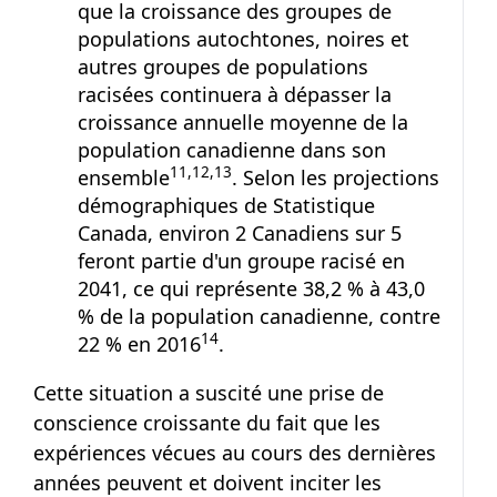
que la croissance des groupes de
populations autochtones, noires et
autres groupes de populations
racisées continuera à dépasser la
croissance annuelle moyenne de la
population canadienne dans son
Note de bas de page
Note de bas de page
Note de bas de page
11
,
12
,
13
ensemble
. Selon les projections
démographiques de Statistique
Canada, environ 2 Canadiens sur 5
feront partie d'un groupe racisé en
2041, ce qui représente 38,2 % à 43,0
% de la population canadienne, contre
Note de bas de page
14
22 % en 2016
.
Cette situation a suscité une prise de
conscience croissante du fait que les
expériences vécues au cours des dernières
années peuvent et doivent inciter les