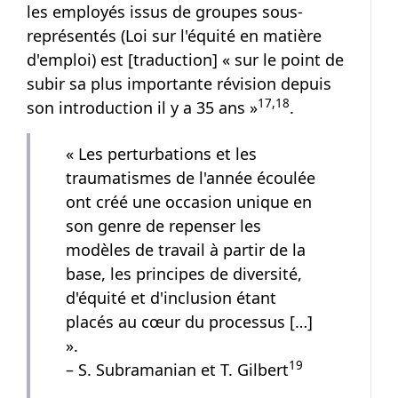
les employés issus de groupes sous-
représentés (Loi sur l'équité en matière
d'emploi) est [traduction] « sur le point de
subir sa plus importante révision depuis
Note de bas de page
Note de bas de page
17
,
18
son introduction il y a 35 ans »
.
« Les perturbations et les
traumatismes de l'année écoulée
ont créé une occasion unique en
son genre de repenser les
modèles de travail à partir de la
base, les principes de diversité,
d'équité et d'inclusion étant
placés au cœur du processus […]
».
Note de bas de pa
19
– S. Subramanian et T. Gilbert