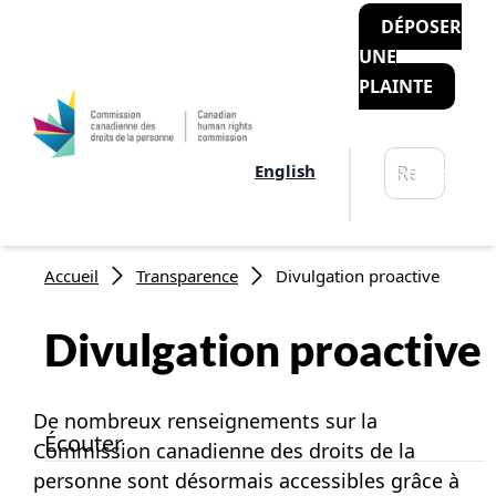
DÉPOSER
UNE
PLAINTE
Rechercher
English
Recherche
Fil d'Ariane
Accueil
Transparence
Divulgation proactive
Divulgation proactive
De nombreux renseignements sur la
Écouter
Commission canadienne des droits de la
personne sont désormais accessibles grâce à