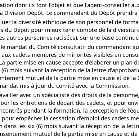
ion dont ils font l'objet et que l'agent-conseiller au
 Division Dépôt. Le commandant du Dépôt prendra
luer la diversité ethnique de son personnel de formati
rs du Dépôt pour mieux tenir compte de la diversité 
es autres personnes racisées), sur une base continue
e le mandat du Comité consultatif du commandant sur 
rts aux cadets membres de minorités visibles en consul
a partie mise en cause accepte d'élaborer un plan 
ix (6) mois suivant la réception de la lettre d'appro
sentement mutuel de la partie mise en cause et de la
u mandat mis à jour du comité avec la Commission.
availler avec un spécialiste des droits de la personn
 pour les entretiens de départ des cadets, et pour en
ncontrés pendant la formation, la perception de l'équ
e pour empêcher la cessation d'emploi des cadets mem
dans les six (6) mois suivant la réception de la let
consentement mutuel de la partie mise en cause et de