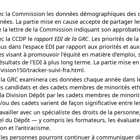
vec la Commission les données démographiques des ci
années. La partie mise en cause accepte de partage
de la lettre de la Commission indiquant son approbat
ec la CCDP le
rapport EDI de la GRC
. Les priorités de l
us dans l'espace EDI par rapport aux priorités et aux 
tives visant à promouvoir l'équité en matière d'emploi
résultats de l'EDI à plus long terme. La partie mise 
vision150/tracker-suivi-fra.html.
e la GRC examinera ces données chaque année dans le 
s candidats et des cadets membres de minorités ethni
a Division Dépôt par les cadets membres de minorité
et/ou des cadets varient de façon significative entre 
availler avec un spécialiste des droits de la personn
l du Dépôt — y compris les formateurs, les évaluateu
on et l'antiracisme.
e les personnes pourront continuer à communiquer dir