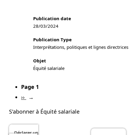
Publication information
Publication date
28/03/2024
Publication Type
Interprétations, politiques et lignes directrices
Objet
Équité salariale
Page 1
Pagination
P
››
a
S'abonner à Équité salariale
g
e
s
Déclarer un
u