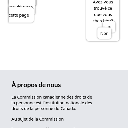
Avez-vous
problème sur
i
trouvé ce
v
que vous
cette page
a
cherchiez?
Oui
n
Non
t
e
À propos de nous
La Commission canadienne des droits de
la personne est l'institution nationale des
droits de la personne du Canada.
Au sujet de la Commission