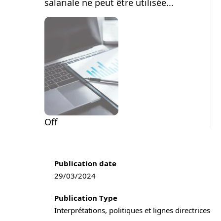
salariale ne peut être utilisée...
Off
Publication information
Publication date
29/03/2024
Publication Type
Interprétations, politiques et lignes directrices