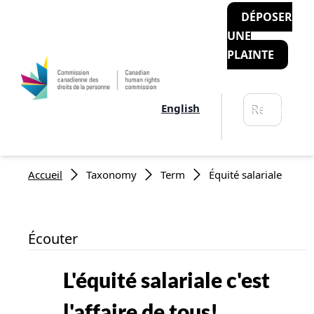
DÉPOSER
UNE
PLAINTE
Rechercher
English
Recherche
Fil d'Ariane
Accueil
Taxonomy
Term
Équité salariale
Écouter
L'équité salariale c'est
l'affaire de tous!