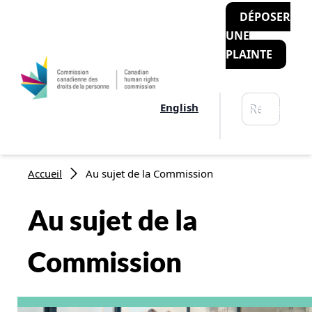
DÉPOSER
UNE
PLAINTE
Rechercher
English
Recherche
Fil d'Ariane
Accueil
Au sujet de la Commission
Au sujet de la
Commission