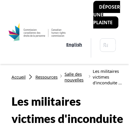
DÉPOSER
UNE
PLAINTE
Rechercher
English
Recherche
Fil d'Ariane
Les militaires
Salle des
Accueil
Ressources
victimes
nouvelles
d'inconduite ...
Les militaires
victimes d'inconduite