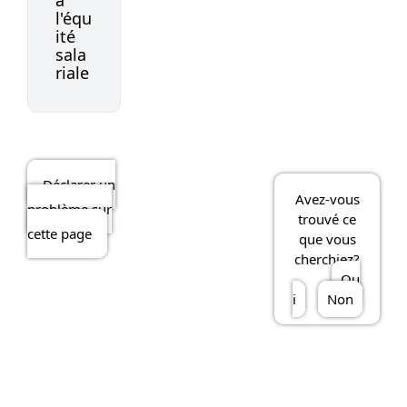
à
l'équ
ité
sala
riale
Déclarer un
Avez-vous
problème sur
trouvé ce
cette page
que vous
cherchiez?
Ou
i
Non