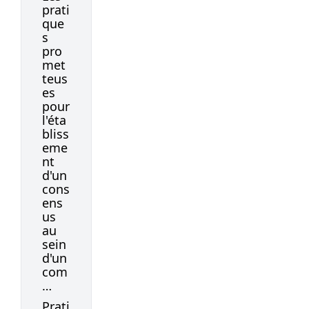
prati
que
s
pro
met
teus
es
pour
l'éta
bliss
eme
nt
d'un
cons
ens
us
au
sein
d'un
com
…
Prati