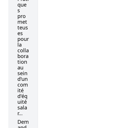
que
s
pro
met
teus
es
pour
la
colla
bora
tion
au
sein
d'un
com
ité
d'éq
uité
sala
r…
Dem
and