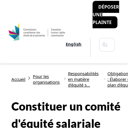
DÉPOSER
UNE
PLAINTE
Rechercher
English
Recherche
Fil d'Ariane
Responsabilités
Obligation
Pour les
Accueil
en matière
: Élaborer
organisations
d'équité s...
plan d'équ.
Constituer un comité
d'équité salariale