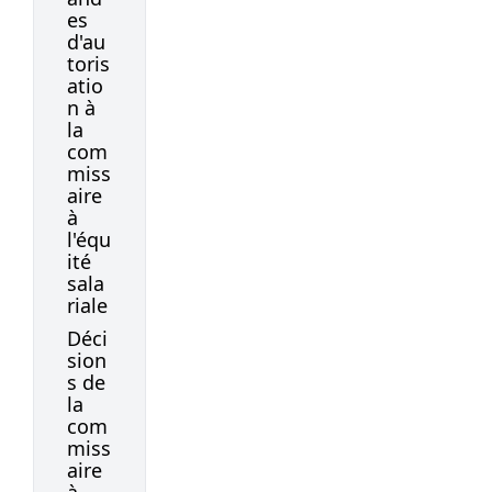
es
d'au
toris
atio
n à
la
com
miss
aire
à
l'équ
ité
sala
riale
Déci
sion
s de
la
com
miss
aire