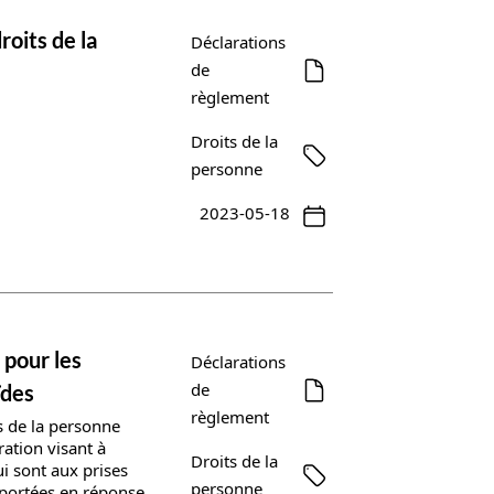
oits de la
Déclarations
de
règlement
Droits de la
personne
2023-05-18
 pour les
Déclarations
de
ïdes
règlement
s de la personne
ration visant à
Droits de la
i sont aux prises
personne
pportées en réponse