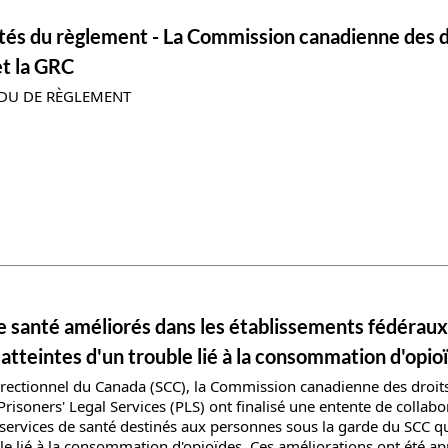
ils
tés du règlement - La Commission canadienne des dr
t la GRC
DU DE RÈGLEMENT
ils
e santé améliorés dans les établissements fédéraux
atteintes d'un trouble lié à la consommation d'opio
rrectionnel du Canada (SCC), la Commission canadienne des droit
Prisoners' Legal Services (PLS) ont finalisé une entente de collabo
 services de santé destinés aux personnes sous la garde du SCC qu
le lié à la consommation d'opioïdes. Ces améliorations ont été a