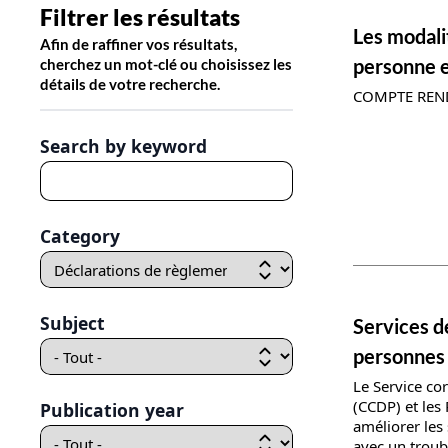
Filtrer les résultats
News deta
Les modali
Afin de raffiner vos résultats,
personne e
cherchez un mot-clé ou choisissez les
détails de votre recherche.
COMPTE REN
Search by keyword
Category
News deta
Subject
Services d
personnes 
Le Service co
(CCDP) et les 
Publication year
améliorer les
avec un troub